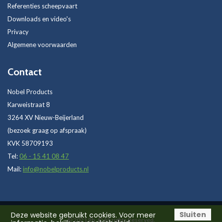
Referenties scheepvaart
Downloads en video's
Privacy
Algemene voorwaarden
Contact
Nobel Products
Karweistraat 8
3264 XV Nieuw-Beijerland
(bezoek graag op afspraak)
KVK 58709193
Tel:
06 - 15 41 08 47
Mail:
info@nobelproducts.nl
Sluiten
Deze website gebruikt cookies. Voor meer
© 2021
Rh.
© All rights Reserved.