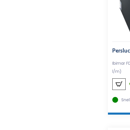
Perslu
Ibimar F
l/m)
Snel