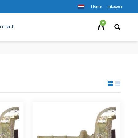
Home
Inloggen
0
ntact