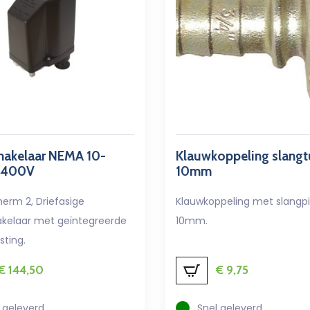
hakelaar NEMA 10-
Klauwkoppeling slangt
 400V
10mm
herm 2, Driefasige
Klauwkoppeling met slangpi
kelaar met geïntegreerde
10mm.
sting.
€
144,50
€
9,75
 geleverd
Snel geleverd