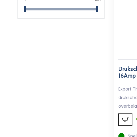
Druksc
16Amp
Export T
drukscha
overbela
Snel