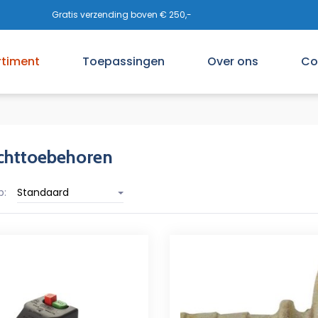
Gratis verzending boven € 250,-
rtiment
Toepassingen
Over ons
Co
chttoebehoren
p:
Standaard