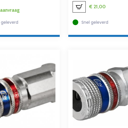
€
21,00
p aanvraag
 geleverd
Snel geleverd