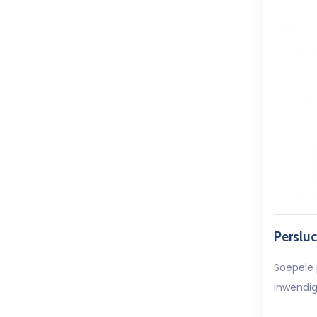
Persluc
Soepele
inwendi