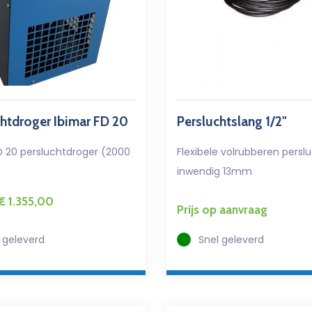
chtdroger Ibimar FD 20
Persluchtslang 1/2"
D 20 persluchtdroger (2000
Flexibele volrubberen persl
inwendig 13mm
€
1.355,00
Prijs op aanvraag
 geleverd
Snel geleverd