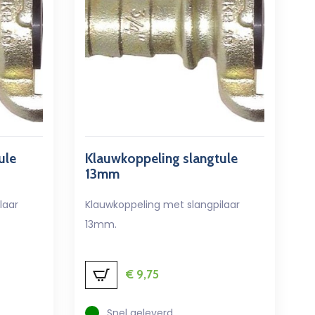
ule
Klauwkoppeling slangtule
13mm
laar
Klauwkoppeling met slangpilaar
13mm.
€
9,75
Snel geleverd