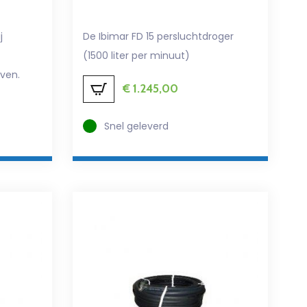
j
De Ibimar FD 15 persluchtdroger
(1500 liter per minuut)
jven.
€
1.245,00
Snel geleverd