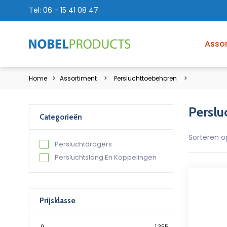
Tel:
06 - 15 41 08 47
Asso
Home
Assortiment
Persluchttoebehoren
Perslu
Categorieën
Sorteren o
Persluchtdrogers
Persluchtslang En Koppelingen
Prijsklasse
0
1 355