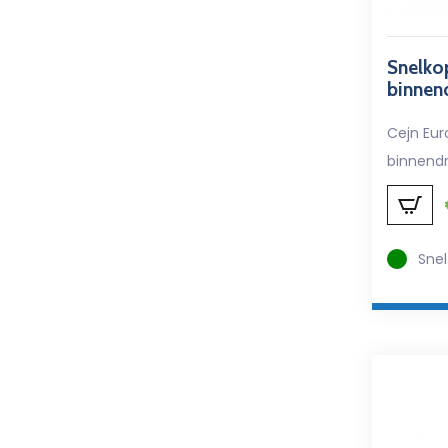
Snelkop
binnen
Cejn Eur
binnend
Snel