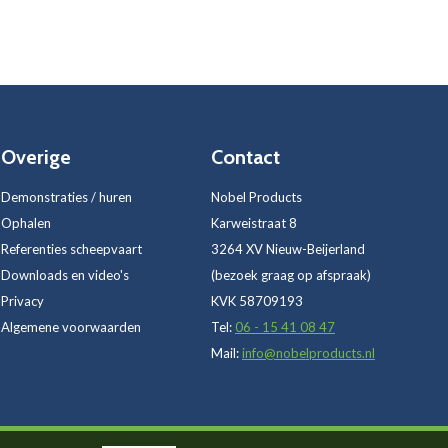
Overige
Contact
Demonstraties / huren
Nobel Products
Ophalen
Karweistraat 8
Referenties scheepvaart
3264 XV Nieuw-Beijerland
Downloads en video's
(bezoek graag op afspraak)
Privacy
KVK 58709193
Algemene voorwaarden
Tel:
06 - 15 41 08 47
Mail:
info@nobelproducts.nl