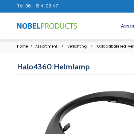
Tel:
06 - 15 41 08 47
Asso
Home
Assortiment
Verlichting
Oplaadbare led-verl
Halo4360 Helmlamp