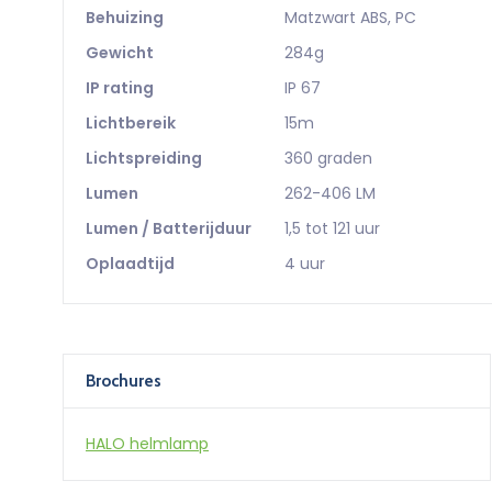
Behuizing
Matzwart ABS, PC
Gewicht
284g
IP rating
IP 67
Lichtbereik
15m
Lichtspreiding
360 graden
Lumen
262-406 LM
Lumen / Batterijduur
1,5 tot 121 uur
Oplaadtijd
4 uur
halo-helmlamp.pdf
Brochures
HALO helmlamp