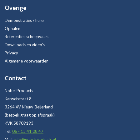
Overige
Demonstraties / huren
Ophalen
Referenties scheepvaart
Downloads en video's
Privacy
Algemene voorwaarden
Contact
Nobel Products
Karweistraat 8
3264 XV Nieuw-Beijerland
(bezoek graag op afspraak)
KVK 58709193
Tel:
06 - 15 41 08 47
Mail:
info@nobelproducts.nl