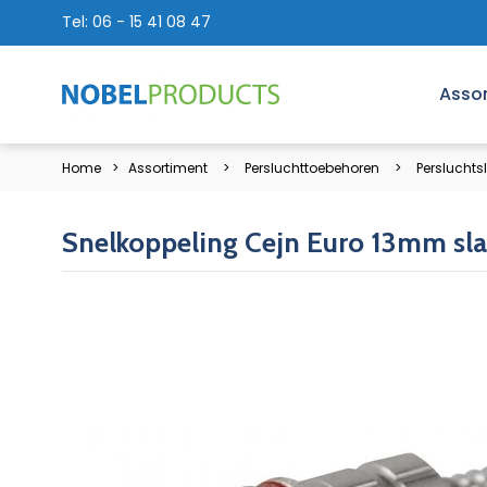
Tel:
06 - 15 41 08 47
Asso
Home
Assortiment
Persluchttoebehoren
Persluchts
Snelkoppeling Cejn Euro 13mm sla