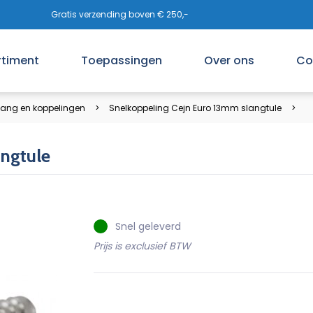
Gratis verzending boven € 250,-
rtiment
Toepassingen
Over ons
Co
lang en koppelingen
Snelkoppeling Cejn Euro 13mm slangtule
ngtule
Snel geleverd
Prijs is exclusief BTW